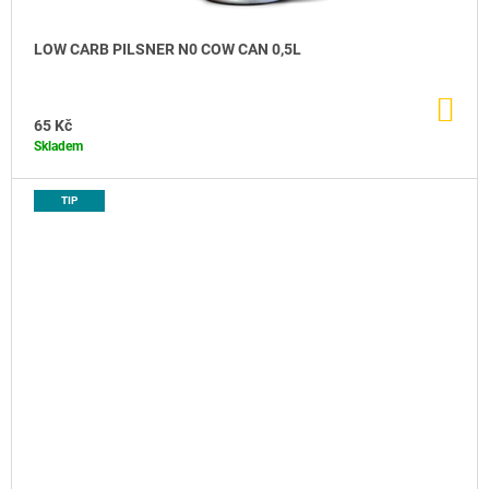
LOW CARB PILSNER N0 COW CAN 0,5L
DO
KO
65 Kč
Skladem
TIP