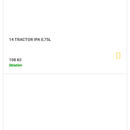
14 TRACTOR IPA 0,75L
DO
KO
108 Kč
Skladem