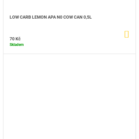
LOW CARB LEMON APA N0 COW CAN 0,5L
DO
KO
70 Kč
Skladem