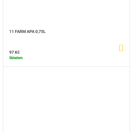
11 FARM APA 0,75L
DO
KO
97 Kč
Skladem