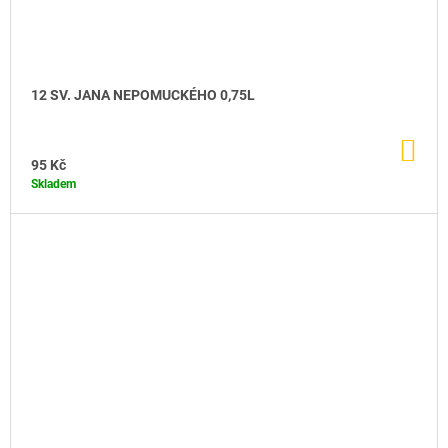
12 SV. JANA NEPOMUCKÉHO 0,75L
DO
KO
95 Kč
Skladem