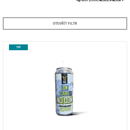
Řadit podle:
NEJLEVNĚJŠÍ
A
A
Z
J
E
Í
OTEVŘÍT FILTR
N
T
Í
?
P
V
TIP
R
Ý
O
P
D
I
HLEDAT
U
S
K
P
T
R
D
Ů
O
O
P
D
O
U
R
U
K
Č
T
U