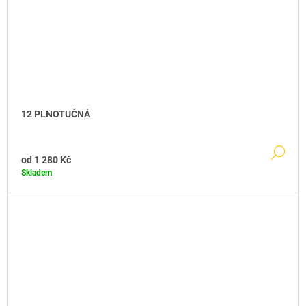
12 PLNOTUČNÁ
DE
od
1 280 Kč
Skladem