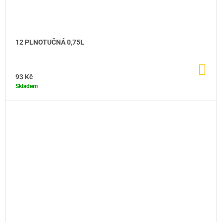
12 PLNOTUČNÁ 0,75L
DO
KO
93 Kč
Skladem