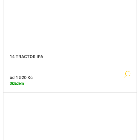
14 TRACTOR IPA
DE
od
1 520 Kč
Skladem