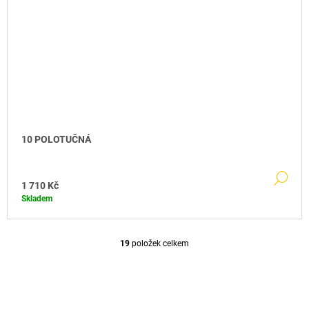
10 POLOTUČNÁ
DE
1 710 Kč
Skladem
19
položek celkem
O
V
L
Á
D