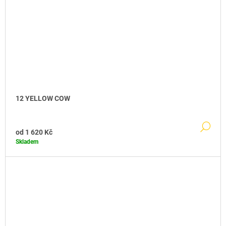
12 YELLOW COW
DE
od
1 620 Kč
Skladem