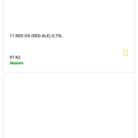
11 RED OX (RED ALE) 0,75L
DO
KO
97 Kč
Skladem