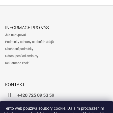
A
C
Í
P
Z
R
Á
V
INFORMACE PRO VÁS
K
P
Jak nakupovat
Y
A
V
Podmínky ochrany osobních údajů
T
Ý
Obchodní podmínky
P
Í
I
Odstoupení od smlouvy
S
Reklamace zboží
U
KONTAKT
+420 725 09 53 59
shop@zlatakrava.cz
Tento web používá soubory cookie. Dalším procházením