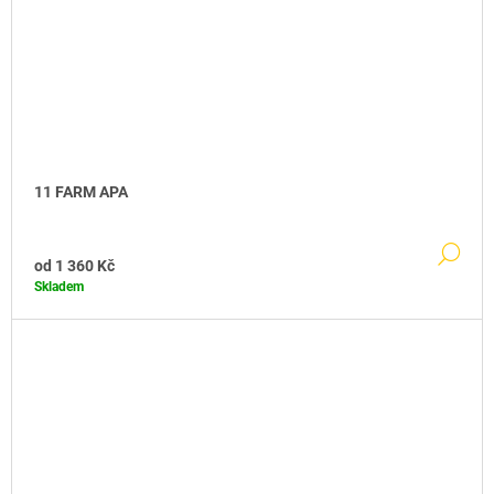
11 FARM APA
DE
od
1 360 Kč
Skladem