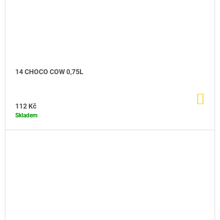
14 CHOCO COW 0,75L
DO
KO
112 Kč
Skladem