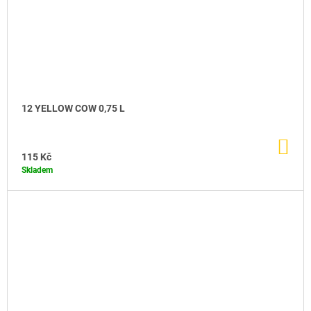
12 YELLOW COW 0,75 L
DO
KO
115 Kč
Skladem