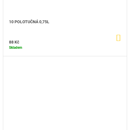
10 POLOTUČNÁ 0,75L
DO
KO
88 Kč
Skladem