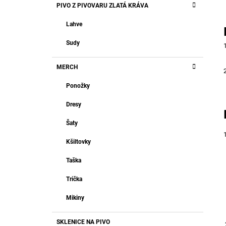
PIVO Z PIVOVARU ZLATÁ KRÁVA
A
kategorie
T
Lahve
E
G
Sudy
O
R
I
MERCH
E
Ponožky
Dresy
Šaty
Kšiltovky
Taška
Trička
Mikiny
SKLENICE NA PIVO