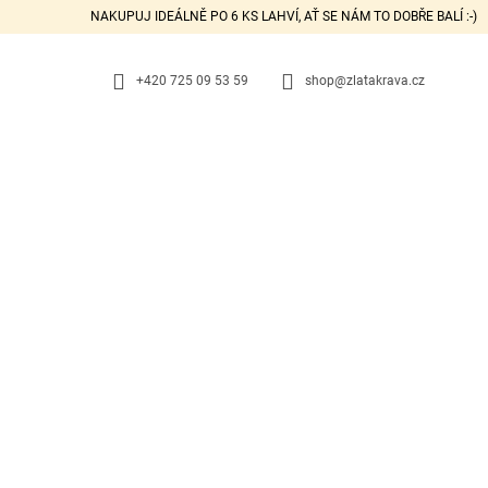
K
Přejít
NAKUPUJ IDEÁLNĚ PO 6 KS LAHVÍ, AŤ SE NÁM TO DOBŘE BALÍ :-)
na
O
ZPĚT
ZPĚT
obsah
DO
DO
Š
OBCHODU
OBCHODU
+420 725 09 53 59
shop@zlatakrava.cz
Í
K
VOLBA SLÁDKOVÉ ŽANETY