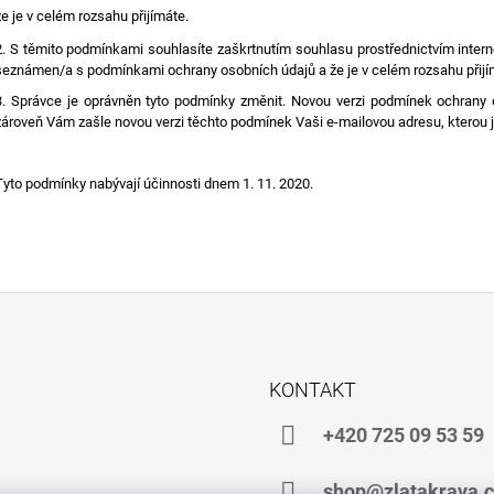
že je v celém rozsahu přijímáte.
2. S těmito podmínkami souhlasíte zaškrtnutím souhlasu prostřednictvím intern
seznámen/a s podmínkami ochrany osobních údajů a že je v celém rozsahu přijí
3. Správce je oprávněn tyto podmínky změnit. Novou verzi podmínek ochrany 
zároveň Vám zašle novou verzi těchto podmínek Vaši e-mailovou adresu, kterou j
Tyto podmínky nabývají účinnosti dnem 1. 11. 2020.
KONTAKT
+420 725 09 53 59
shop@zlatakrava.