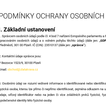
0,5L
115 Kč
70 Kč
PODMÍNKY OCHRANY OSOBNÍCH
I.
Základní ustanovení
1. Správcem osobních údajů podle čl. 4 bod 7 nařízení Evropského parlamentu a 
zpracováním osobních údajů a o volném pohybu těchto údajů (dále jen: „
GD
Předměstí, 301 00 Plzeň
. IČ (CIN): 23510137 (dále jen: „
správce
“).
2. Kontaktní údaje správce jsou:
V Bezovce 1523/9, 30100 Plzeň
Email:
obchod@zlatakrava.cz
3. Osobními údaji se rozumí veškeré informace o identifikované nebo identifiko
fyzická osoba, kterou lze přímo či nepřímo identifikovat, zejména odkazem na urči
údaje, síťový identifikátor nebo na jeden či více zvláštních prvků fyzické, f
společenské identity této fyzické osoby.