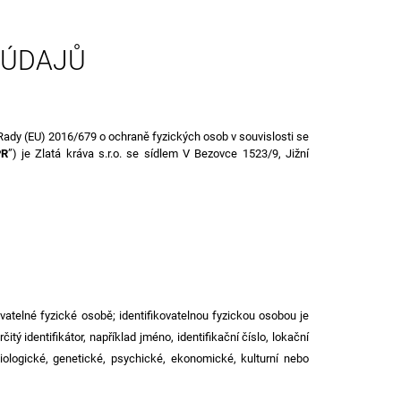
 ÚDAJŮ
Rady (EU) 2016/679 o ochraně fyzických osob v souvislosti se
PR
”) je
Zlatá kráva s.r.o. se sídlem
V Bezovce 1523/9, Jižní
vatelné fyzické osobě; identifikovatelnou fyzickou osobou je
tý identifikátor, například jméno, identifikační číslo, lokační
yziologické, genetické, psychické, ekonomické, kulturní nebo