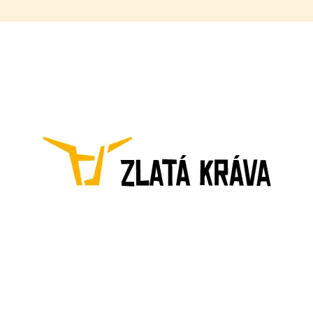
CO POTŘEBUJETE NAJÍT?
HLEDAT
DOPORUČUJEME
12 YELLOW COW 0,75 L
LOW CARB LEMO