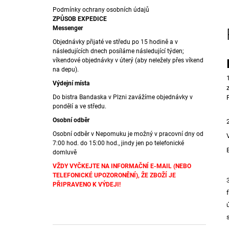
340 Kč
Domů
Podmínky ochrany osobních údajů
P
ZPŮSOB EXPEDICE
Messenger
O
Objednávky přijaté ve středu po 15 hodině a v
S
následujících dnech posíláme následující týden;
T
víkendové objednávky v úterý (aby neležely přes víkend
na depu).
R
A
Výdejní místa
N
Do bistra Bandaska v Plzni zavážíme objednávky v
pondělí a ve středu.
N
Osobní odběr
Í
Osobní odběr v Nepomuku je možný v pracovní dny od
P
7:00 hod. do 15:00 hod., jindy jen po telefonické
A
domluvě
N
VŽDY VYČKEJTE NA INFORMAČNÍ E-MAIL (NEBO
TELEFONICKÉ UPOZORONĚNÍ), ŽE ZBOŽÍ JE
E
PŘIPRAVENO K VÝDEJI!
L
K
Přeskočit