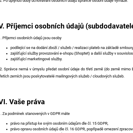
2. Po uplynutí doby uchovávání osobních údajů správce osobní údaje vymaže.
V.
Příjemci osobních údajů (subdodavatel
1. Příjemci osobních údajů jsou osoby
podílející se na dodání zboží / služeb / realizaci plateb na základě smlouvy
zajišťující služby provozování e-shopu (Shoptet) a další služby v souvislo
zajišťující marketingové služby.
2. Správce nemá v úmyslu předat osobní údaje do třetí země (do země mimo E
třetích zemích jsou poskytovatelé mailingových služeb / cloudových služeb.
VI.
Vaše práva
1. Za podmínek stanovených v GDPR máte
právo na přístup ke svým osobním údajům dle čl. 15 GDPR,
právo opravu osobních údajů dle čl. 16 GDPR, popřípadě omezení zpracová