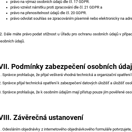
právo na výmaz osobních údajů dle čl. 17 GDPR.
právo vznést námitku proti zpracování dle čl. 21 GDPR a
právo na přenositelnost údajů dle čl. 20 GDPR.
právo odvolat souhlas se zpracováním písemně nebo elektronicky na adre
2. Dále máte právo podat stížnost u Úřadu pro ochranu osobních údajů v přípa
osobních údajů.
VII.
Podmínky zabezpečení osobních úda
1. Správce prohlašuje, že přijal veškerá vhodná technická a organizační opatřen
2. Správce přijal technická opatření k zabezpečení datových úložišť a úložišť oso
3. Správce prohlašuje, že k osobním údajům mají přístup pouze jím pověřené oso
VIII.
Závěrečná ustanovení
1. Odesláním objednávky z internetového objednávkového formuláře potvrzujete