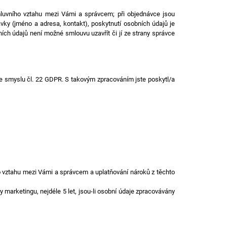
smluvního vztahu mezi Vámi a správcem; při objednávce jsou
vky (jméno a adresa, kontakt), poskytnutí osobních údajů je
ch údajů není možné smlouvu uzavřít či jí ze strany správce
e smyslu čl. 22 GDPR. S takovým zpracováním jste poskytl/a
o vztahu mezi Vámi a správcem a uplatňování nároků z těchto
 marketingu, nejdéle 5 let, jsou-li osobní údaje zpracovávány