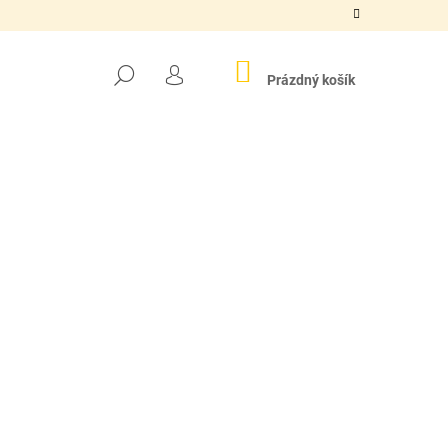
NÁKUPNÍ
HLEDAT
KOŠÍK
Prázdný košík
PŘIHLÁŠENÍ
Následující
N APA N0 COW CAN