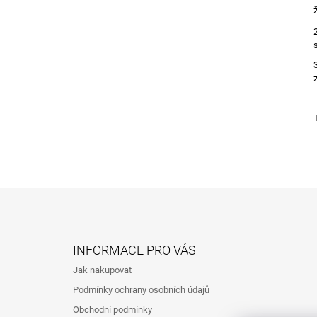
Z
Á
INFORMACE PRO VÁS
P
Jak nakupovat
A
Podmínky ochrany osobních údajů
T
Obchodní podmínky
Í