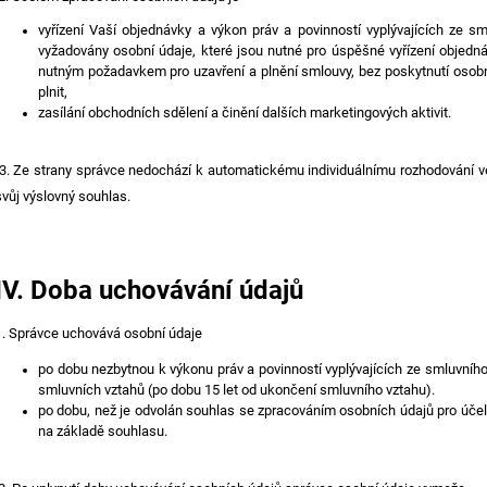
vyřízení Vaší objednávky a výkon práv a povinností vyplývajících ze 
vyžadovány osobní údaje, které jsou nutné pro úspěšné vyřízení objedná
nutným požadavkem pro uzavření a plnění smlouvy, bez poskytnutí osobní
plnit,
zasílání obchodních sdělení a činění dalších marketingových aktivit.
3. Ze strany správce nedochází k automatickému individuálnímu rozhodování v
svůj výslovný souhlas.
IV.
Doba uchovávání údajů
1. Správce uchovává osobní údaje
po dobu nezbytnou k výkonu práv a povinností vyplývajících ze smluvníh
smluvních vztahů (po dobu 15 let od ukončení smluvního vztahu).
po dobu, než je odvolán souhlas se zpracováním osobních údajů pro účely
na základě souhlasu.