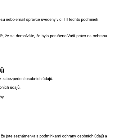
su nebo email správce uvedený v čl. III těchto podmínek.
dě, že se domníváte, že bylo porušeno Vaší právo na ochranu
jů
í k zabezpečení osobních údajů.
bních údajů.
by.
, že jste seznámen/a s podmínkami ochrany osobních údajů a