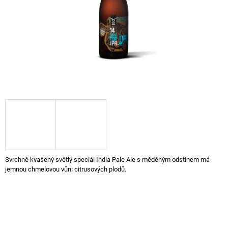
A
J
Í
T
?
HLEDAT
D
Svrchně kvašený světlý speciál India Pale Ale s měděným odstínem má
O
jemnou chmelovou vůni citrusových plodů.
P
O
R
U
Č
U