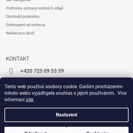
A
Podmínky ochrany osobních údajů
T
Obchodní podmínky
Í
Odstoupení od smlouvy
Reklamace zboží
KONTAKT
+420 725 09 53 59
shop@zlatakrava.cz
Tento web používá soubory cookie. Dalším procházením
tohoto webu vyjadřujete souhlas s jejich používáním.. Více
informací
zde
.
Facebook
Instagram
Nastavení
Vytvořil Shoptet
© 2026 E-shop ZLATÁ KRÁVA. Všechna práva