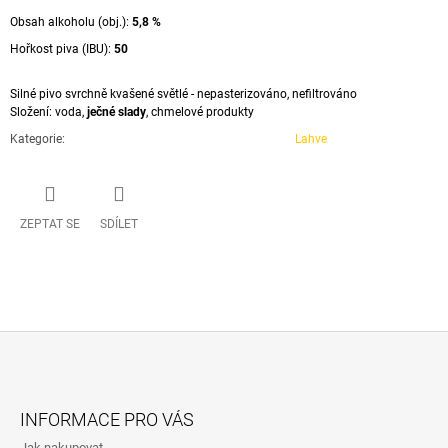
Obsah alkoholu (obj.):
5,8
%
Hořkost piva (IBU):
50
Silné pivo svrchně kvašené světlé - nepasterizováno, nefiltrováno
Složení: voda,
ječné slady
, chmelové produkty
Kategorie
:
Lahve
ZEPTAT SE
SDÍLET
Z
Á
INFORMACE PRO VÁS
P
Jak nakupovat