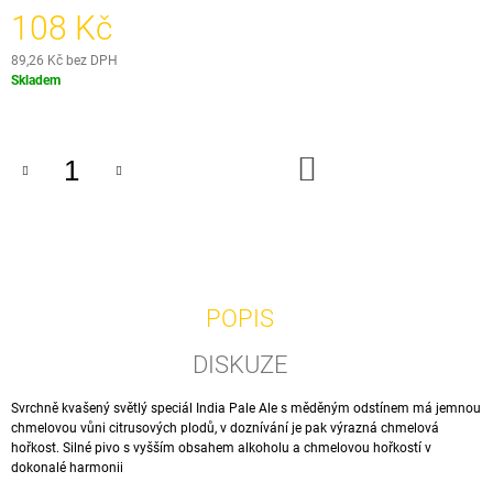
J
108 Kč
E
M
89,26 Kč bez DPH
E
Měrná
Skladem
cena:
12
YELLOW
DO
COW
KOŠÍKU
0,75
L
115
Kč
POPIS
DISKUZE
Svrchně kvašený světlý speciál India Pale Ale s měděným odstínem má jemnou
chmelovou vůni citrusových plodů, v doznívání je pak výrazná chmelová
hořkost. Silné pivo s vyšším obsahem alkoholu a chmelovou hořkostí v
dokonalé harmonii