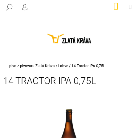
K
Přejít
NÁKUP
M
HLEDAT
na
KOŠÍK
PŘIHLÁŠENÍ
O
ZPĚT
ZPĚT
obsah
Š
Í
C
K
O
P
O
T
Domů
pivo z pivovaru Zlatá Kráva
/
Lahve
/
14 Tractor IPA 0,75L
Ř
14 TRACTOR IPA 0,75L
E
B
U
J
E
T
E
N