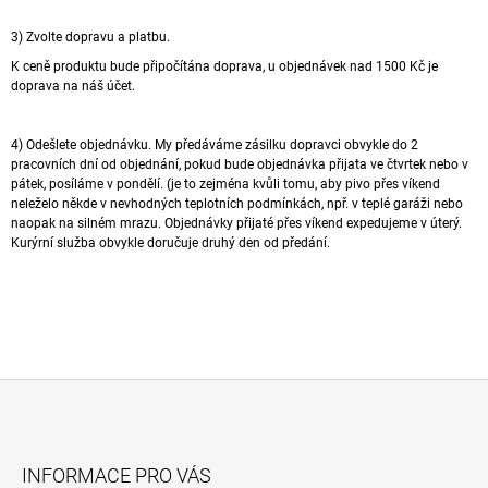
A
3) Zvolte dopravu a platbu.
J
K ceně produktu bude připočítána doprava, u objednávek nad 1500 Kč je
Í
doprava na náš účet.
T
?
4) Odešlete objednávku. My
předáváme zásilku dopravci obvykle do 2
pracovních dní od objednání, pokud bude objednávka přijata ve čtvrtek nebo v
pátek, posíláme v pondělí. (je to zejména kvůli tomu, aby pivo přes víkend
neleželo někde v nevhodných teplotních podmínkách, npř. v teplé garáži nebo
naopak na silném mrazu. Objednávky přijaté přes víkend expedujeme v úterý.
Kurýrní služba obvykle doručuje druhý den od předání.
HLEDAT
D
O
P
O
R
Z
U
Á
Č
INFORMACE PRO VÁS
U