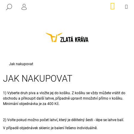
K
Přejít
NÁKUP
M
HLEDAT
na
KOŠÍK
PŘIHLÁŠENÍ
O
ZPĚT
ZPĚT
obsah
Š
Í
C
K
O
P
O
T
Domů
Jak nakupovat
Ř
JAK NAKUPOVAT
E
B
U
1) Vyberte druh piva a vložte jej do košíku. Z košíku se vždy můžete vrátit do
obchodu a přikoupit další lahve, případně upravit množství přímo v košíku.
J
Minimání objednávka je za 400 Kč.
E
T
2) Volte pokud možno počet lahví, který je dělitelný šesti - lépe se lahve balí.
E
V případě objednávek sklenic je balení řešeno individuálně.
N