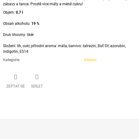
zábavy a tance. Prostě více máty a méně cukru!
Objem:
0,7 l
Obsah alkoholu:
19 %
Druh lihoviny: likér
Složení: líh, cukr, přírodní aroma: máta, barvivo: tatrazin, žluť SY, azorubin,
indigotin, E514
Kategorie
:
Alkohol
ZEPTAT SE
SDÍLET
Z