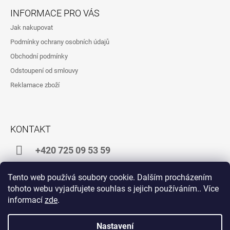
Á
INFORMACE PRO VÁS
P
Jak nakupovat
A
Podmínky ochrany osobních údajů
T
Obchodní podmínky
Í
Odstoupení od smlouvy
Reklamace zboží
KONTAKT
+420 725 09 53 59
shop@zlatakrava.cz
Tento web používá soubory cookie. Dalším procházením
tohoto webu vyjadřujete souhlas s jejich používáním.. Více
informací
zde
.
Facebook
Instagram
Nastavení