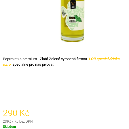
A
J
Í
T
?
Peprmintka premium - Zlatá Zelená vyrobená firmou
L'OR special drinks
s.r.o.
speciálně pro náš pivovar.
HLEDAT
D
O
P
O
290 Kč
R
U
239,67 Kč bez DPH
Č
Měrná
Skladem
U