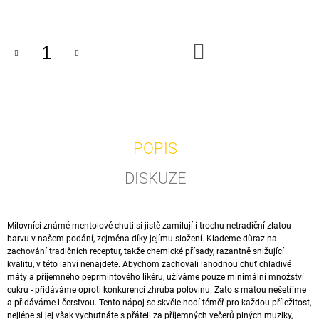
cena:
J
E
M
DO
E
KOŠÍKU
12
PLNOTUČNÁ
0,75L
93
Kč
POPIS
DISKUZE
Milovníci známé mentolové chuti si jistě zamilují i trochu netradiční zlatou
barvu v našem podání, zejména díky jejímu složení. Klademe důraz na
zachování tradičních receptur, takže chemické přísady, razantně snižující
kvalitu, v této lahvi nenajdete. Abychom zachovali lahodnou chuť chladivé
máty a příjemného peprmintového likéru, užíváme pouze minimální množství
cukru - přidáváme oproti konkurenci zhruba polovinu. Zato s mátou nešetříme
a přidáváme i čerstvou. Tento nápoj se skvěle hodí téměř pro každou příležitost,
nejlépe si jej však vychutnáte s přáteli za příjemných večerů plných muziky,