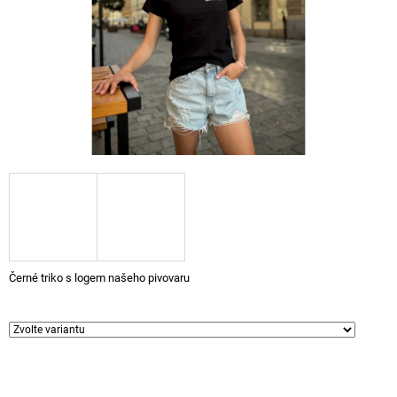
A
J
Í
T
?
HLEDAT
D
Černé triko s logem našeho pivovaru
O
P
O
R
U
Č
U