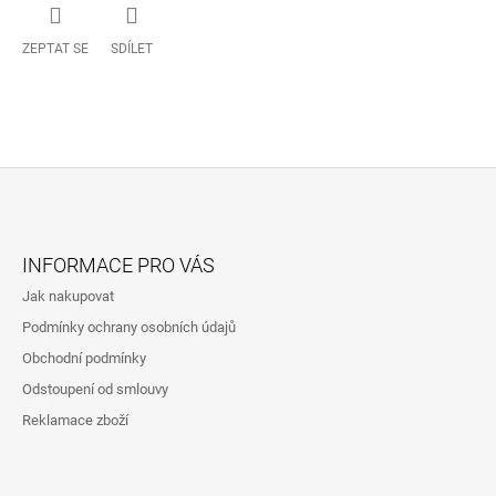
ZEPTAT SE
SDÍLET
Z
Á
INFORMACE PRO VÁS
P
Jak nakupovat
A
Podmínky ochrany osobních údajů
T
Obchodní podmínky
Í
Odstoupení od smlouvy
Reklamace zboží