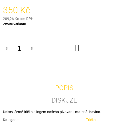
J
350 Kč
E
M
289,26 Kč bez DPH
E
Měrná
Zvolte variantu
cena:
LOW
CARB
ALE
DO
N0
KOŠÍKU
COW
CAN
0,5L
65
Kč
POPIS
DISKUZE
Unisex černé tričko s logem našeho pivovaru, materiál bavlna.
Kategorie
:
Trička