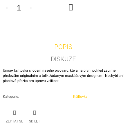
J
DO
KOŠÍKU
E
M
E
LOW
CARB
ALE
POPIS
N0
COW
DISKUZE
CAN
0,5L
Unisex kšiltovka s logem našeho pivovaru, která na první pohled zaujme
65
především originálním a tolik žádaným maskáčovým designem. Nechybí ani
Kč
plastová přezka pro úpravu velikosti.
Kategorie
:
Kšiltovky
ZEPTAT SE
SDÍLET