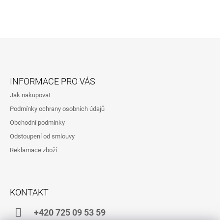
Z
Á
INFORMACE PRO VÁS
P
Jak nakupovat
A
Podmínky ochrany osobních údajů
T
Obchodní podmínky
Í
Odstoupení od smlouvy
Reklamace zboží
KONTAKT
+420 725 09 53 59