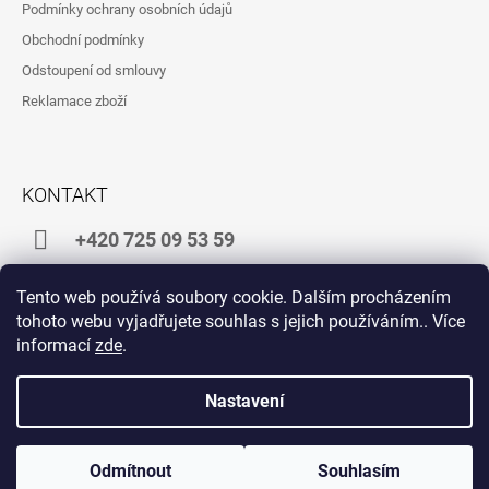
Podmínky ochrany osobních údajů
T
Obchodní podmínky
Í
Odstoupení od smlouvy
Reklamace zboží
KONTAKT
+420 725 09 53 59
shop@zlatakrava.cz
Tento web používá soubory cookie. Dalším procházením
tohoto webu vyjadřujete souhlas s jejich používáním.. Více
informací
zde
.
Facebook
Instagram
Nastavení
Vytvořil Shoptet
© 2026 E-shop ZLATÁ KRÁVA. Všechna práva
Odmítnout
Souhlasím
vyhrazena.
Upravit nastavení cookies
NAKUPUJ IDEÁLNĚ PO 6 KS LAHVÍ, AŤ SE NÁM TO DOBŘE BALÍ :-)