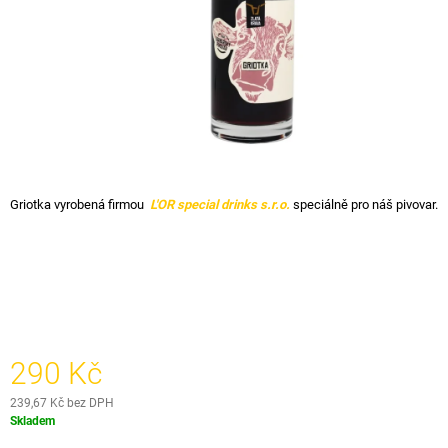
A
J
Í
T
?
Griotka vyrobená firmou
L'OR special drinks s.r.o.
speciálně pro náš pivovar.
HLEDAT
D
O
P
290 Kč
O
R
239,67 Kč bez DPH
U
Měrná
Skladem
Č
cena:
U