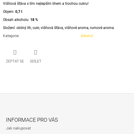
Višňová šťáva s tím nejlepším lihem a trochou cukru!
Objem:
0,7 l
Obsah alkoholu:
18 %
Složení: obilný líh, cukr, višňová šťáva, višňové aroma, rumové aroma
Kategorie
:
Alkohol
ZEPTAT SE
SDÍLET
Z
Á
INFORMACE PRO VÁS
P
Jak nakupovat
A