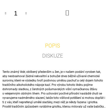
J
E
DO
M
KOŠÍKU
E
12
SV.
JANA
NEPOMUCKÉHO
POPIS
0,75L
95
DISKUZE
Kč
Tento známý likér, oblíbený především u žen, je v našem podání vyroben tak,
aby neobsahoval žádné nekvalitní a bohužel dnes běžně užívané chemické
suroviny, které ve výsledku tvoří podivnou umělou pachuť a celý dojem tohoto
tradičního alkoholického nápoje kazí. Pro výrobu tohoto likéru pojíme
dohromady sladkou, z čerstvých pošumavských višní vymačkanou šťávu
s velejemným obilným lihem. Pro uchování poctivé přírodní nasládlé chuti se
vyvarujeme nadměrného slazení, takže toto višňové potěšení si mohou dopřát i
ti z vás, kteří nepreferují umělé slaďáky, mezi něž je někdy řazena i griotka.
Prostě tradičním způsobem vyrábíme griotku, kterou milovaly už vaše babičky…